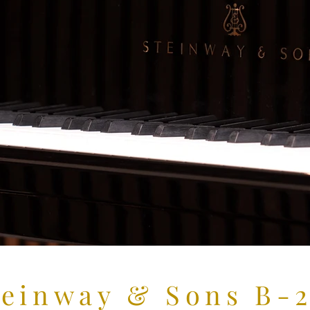
teinway & Sons B-2