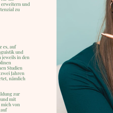
u erweitern und
tenzial zu
e es, auf
guistik und
 jeweils in den
plinen
nen Studien
 zwei Jahren
tet, nämlich
ildung zur
 und mit
e mich von
 auf