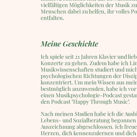
vielfältigen Möglichkeiten der Musik z
Menschen dabei zu helfen, ihr volles Po
entfalten.
Meine Geschichte
Ich spiele seit 21 Jahren Klavier und lieb
Konzerte zu gehen. Zudem habe ich Lin
Musikwissenschaften studiert und mich
psychologischen Richtungen der Diszi
konzentriert. Um mein Wissen aus mei
bestmöglich anzuwenden, habe ich vor
einen Musikpsychologie-Podcast gestar
den Podcast "Happy Through Music".
Nach meinen Studien habe ich die Ausb
Lebens- und Sozialberatung begonnen
Auszeichnung abgeschlossen. Ich freu
Herzen, dich kennenzulernen und dich