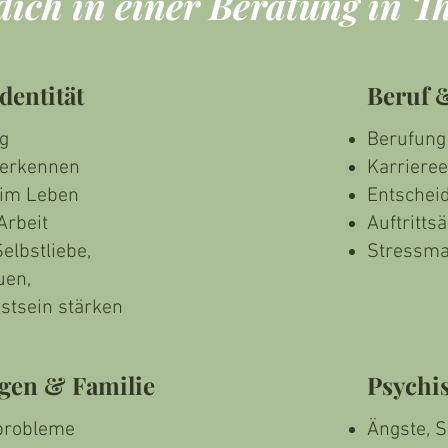
 dich in einer Beratung in 
dentität
Beruf 
g
Berufung
 erkennen
Karriere
 im Leben
Entschei
Arbeit
Auftritts
elbstliebe,
Stressm
uen,
stsein stärken
gen & Familie
Psychi
probleme
Ängste, 