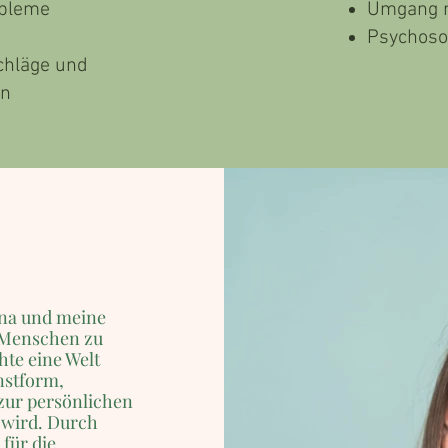
obleme
Umgang m
Psychoso
chläge und
en
ina und meine
k Menschen zu
hte eine Welt
nstform,
 zur persönlichen
 wird. Durch
 für die