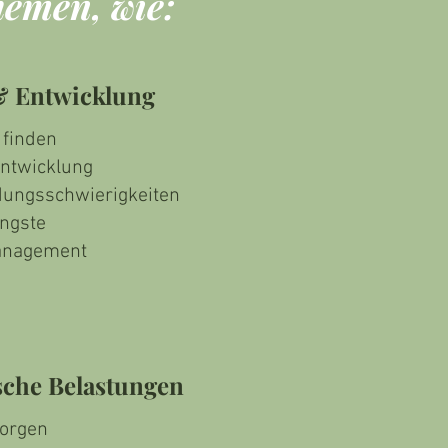
Themen, wie:
& Entwicklung
 finden
entwicklung
dungsschwierigkeiten
ängste
anagement
sche Belastungen
Sorgen