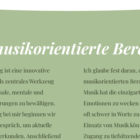
musikorientierte Be
 ist eine innovative
Ich glaube fest daran, 
ls zentrales Werkzeug
musikorientierten Ber
nale, mentale und
Musik hat die einzigart
rungen zu bewältigen.
Emotionen zu wecken 
g bei mir beginnen wir
oft schwer in Worte zu
espräch, um aktuelle
Einsatz von Musik kön
u erkunden. Anschließend
Zugang zu tiefsitzend