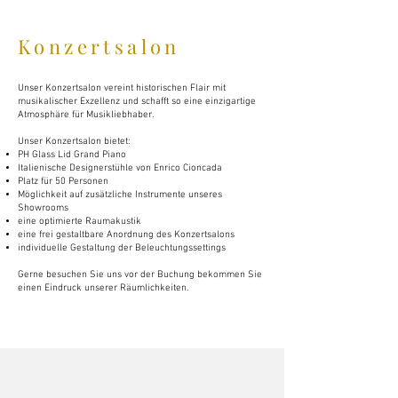
Konzertsalon
Unser Konzertsalon vereint historischen Flair mit
musikalischer Exzellenz und schafft so eine einzigartige
Atmosphäre für Musikliebhaber.
Unser Konzertsalon bietet:
PH Glass Lid Grand Piano
Italienische Designerstühle von Enrico Cioncada
⁠Platz für 50 Personen
⁠Möglichkeit auf zusätzliche Instrumente unseres
Showrooms
⁠eine optimierte Raumakustik
⁠eine frei gestaltbare Anordnung des Konzertsalons
⁠individuelle Gestaltung der Beleuchtungssettings
Gerne besuchen Sie uns vor der Buchung bekommen Sie
einen Eindruck unserer Räumlichkeiten. ​