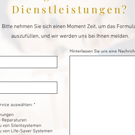
Dienstleistungen?
Bitte nehmen Sie sich einen Moment Zeit, um das Formul
auszufüllen, und wir werden uns bei Ihnen melden.
Hinterlassen Sie uns eine Nachricht
P
ervice auswählen:
*
f
l
mungen
i
e Reparaturen
c
u von Silentsystemen
h
u von Life-Saver Systemen
t