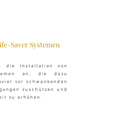
ife-Saver Systemen
 die Installation von
stemen
an, die dazu
lavier
vor schwankenden
gungen zu
schützen und
eit zu erhöhen.