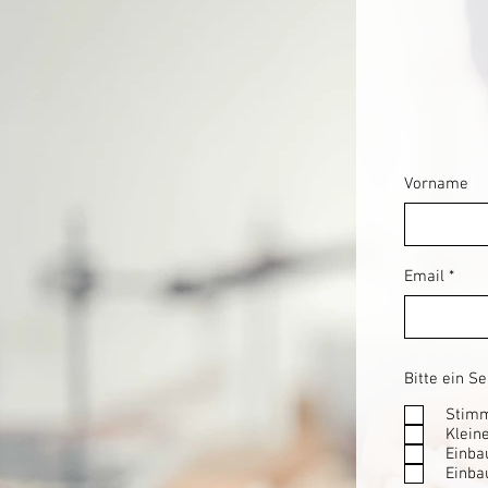
Vorname
Email
Bitte ein S
Stim
Klein
Einba
Einba