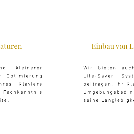
raturen
Einbau von L
g kleinerer
Wir bieten auch
r Optimierung
Life-Saver Sy
Ihres Klaviers
beitragen, Ihr K
t Fachkenntnis
Umgebungsbedin
ite.
seine Langlebigk