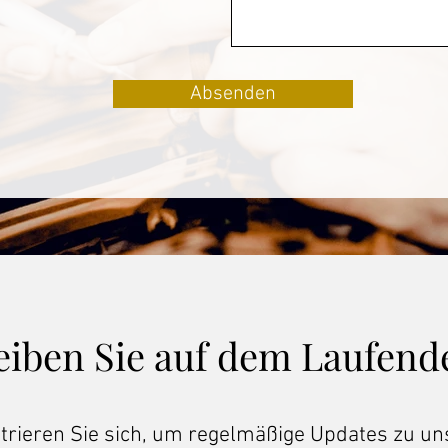
f
e
l
d
Absenden
eiben Sie auf dem Laufend
trieren Sie sich, um regelmäßige Updates zu u