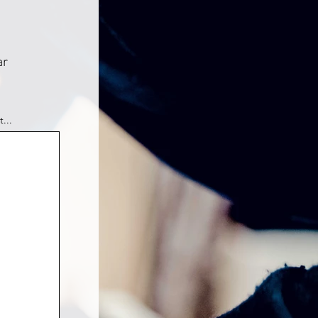
ar
...