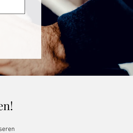
en!
nseren