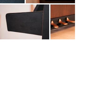
Interessiert an
einem Klavier?
Bitte nehmen Sie sich einen Moment Zeit,
um
das Formular auszufüllen