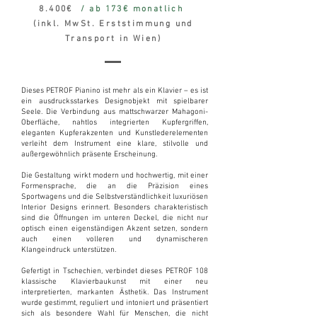
8.400€
/ ab 173€ monatlich
(inkl. MwSt. Erststimmung und
Transport in Wien)
Dieses PETROF Pianino ist mehr als ein Klavier – es ist
ein ausdrucksstarkes Designobjekt mit spielbarer
Seele. Die Verbindung aus mattschwarzer Mahagoni-
Oberfläche, nahtlos integrierten Kupfergriffen,
eleganten Kupferakzenten und Kunstlederelementen
verleiht dem Instrument eine klare, stilvolle und
außergewöhnlich präsente Erscheinung.
Die Gestaltung wirkt modern und hochwertig, mit einer
Formensprache, die an die Präzision eines
Sportwagens und die Selbstverständlichkeit luxuriösen
Interior Designs erinnert. Besonders charakteristisch
sind die Öffnungen im unteren Deckel, die nicht nur
optisch einen eigenständigen Akzent setzen, sondern
auch einen volleren und dynamischeren
Klangeindruck unterstützen.
Gefertigt in Tschechien, verbindet dieses PETROF 108
klassische Klavierbaukunst mit einer neu
interpretierten, markanten Ästhetik. Das Instrument
wurde gestimmt, reguliert und intoniert und präsentiert
sich als besondere Wahl für Menschen, die nicht