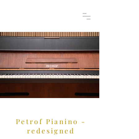
Petrof Pianino -
redesigned